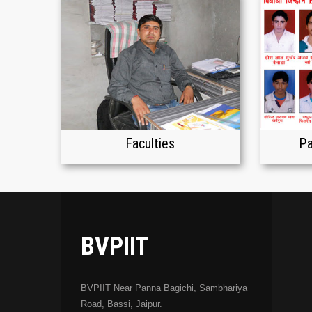
Faculties
Pa
BVPIIT
BVPIIT Near Panna Bagichi, Sambhariya
Road, Bassi, Jaipur.