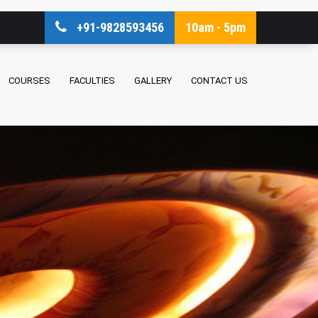
+91-9828593456
10am - 5pm
COURSES
FACULTIES
GALLERY
CONTACT US