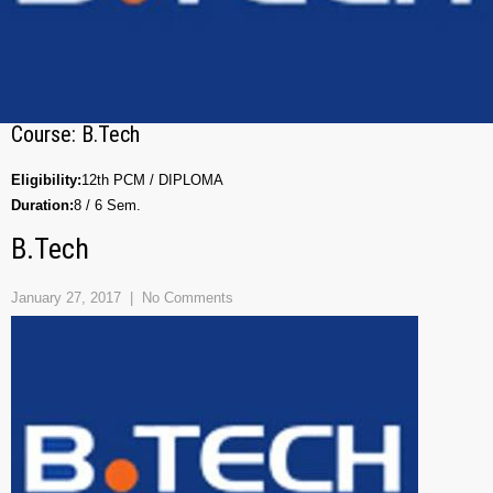
Course:
B.Tech
Eligibility:
12th PCM / DIPLOMA
Duration:
8 / 6 Sem.
B.Tech
January 27, 2017
|
No Comments